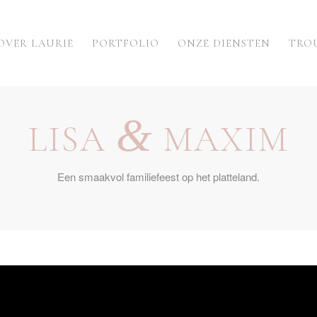
OVER LAURIE
PORTFOLIO
ONZE DIENSTEN
TRO
&
LISA
MAXIM
Een smaakvol familiefeest op het platteland.