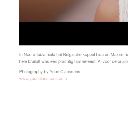
In Noord-Ibiza hield het Belgische koppel Lisa en Maxim hu
hele bruiloft was een prachtig familiefeest. Al voor de bru
Photography by Youri Claessens
www.youriclaessens.com