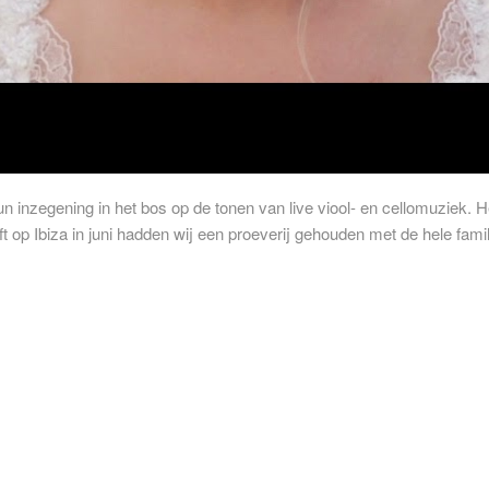
n inzegening in het bos op de tonen van live viool- en cellomuziek. He
iloft op Ibiza in juni hadden wij een proeverij gehouden met de hele fa