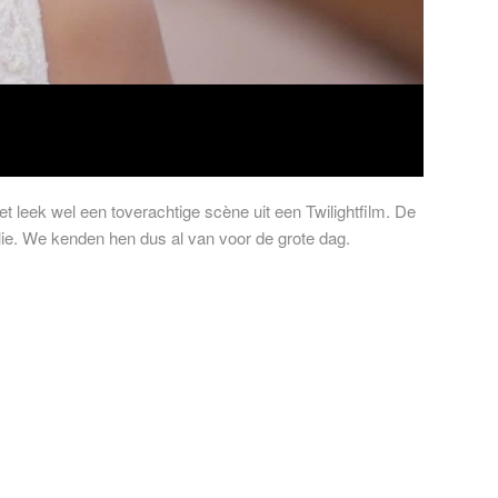
t leek wel een toverachtige scène uit een Twilightfilm. De
milie. We kenden hen dus al van voor de grote dag.