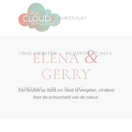
OVER LAURIE
PORTFOLIO
&
ELENA
ONZE DIENSTEN
TROUWEN OP IBIZA
GERRY
CONTACT
EN
ES
NL
Een bruiloft op Ibiza om nooit te vergeten, stralend
door de schoonheid van de natuur.